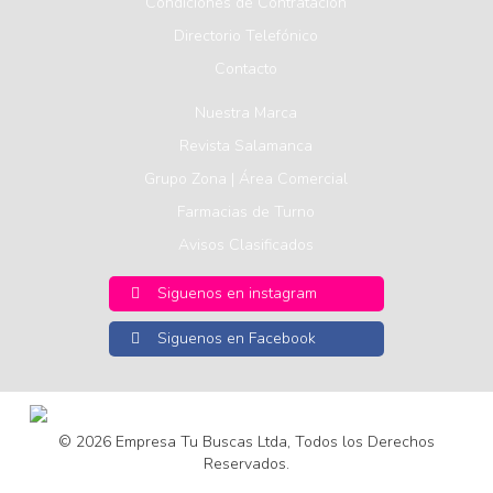
Condiciones de Contratación
Directorio Telefónico
Contacto
Nuestra Marca
Revista Salamanca
Grupo Zona | Área Comercial
Farmacias de Turno
Avisos Clasificados
Siguenos en instagram
Siguenos en Facebook
© 2026
Empresa Tu Buscas Ltda, Todos los Derechos
Reservados.