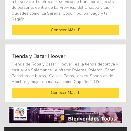
a tu servicio. Le ofrece el servicio de transporte ejecutivo
de personal dentro de La Provincia del Choapa y las
ciudades como; La Serena, Coquimbo, Santiago y la
Región...
Conocer Más
Tienda y Bazar Hoover
Tienda de Ropa y Bazar “Hoover” es la tienda deportiva y
casual en Salamanca, le ofrece: Poleras, Poleron, Short,
Pantalon de buzos, Calzas, Petos, Jockey, Sandalas de
Hombre y mujer en marcas como Gap, Reef, O’neill,...
Conocer Más