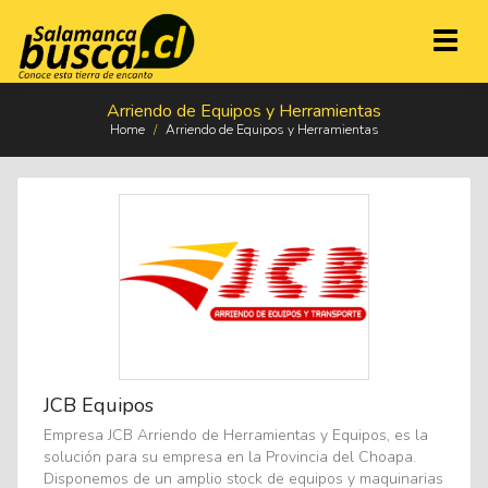
Toggl
naviga
Arriendo de Equipos y Herramientas
Home
/
Arriendo de Equipos y Herramientas
JCB Equipos
Empresa JCB Arriendo de Herramientas y Equipos, es la
solución para su empresa en la Provincia del Choapa.
Disponemos de un amplio stock de equipos y maquinarias