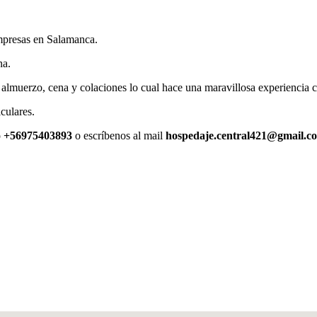
empresas en Salamanca.
na.
almuerzo, cena y colaciones lo cual hace una maravillosa experiencia 
culares.
o
+56975403893
o escríbenos al mail
hospedaje.central421@gmail.